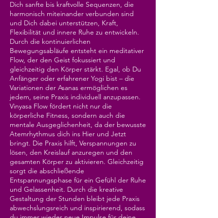
Dich sanfte bis kraftvolle Sequenzen, die
harmonisch miteinander verbunden sind
und Dich dabei unterstützen, Kraft,
Flexibilität und innere Ruhe zu entwickeln.
Durch die kontinuierlichen
Bewegungsabläufe entsteht ein meditativer
Flow, der den Geist fokussiert und
gleichzeitig den Körper stärkt. Egal, ob Du
Anfänger oder erfahrener Yogi bist – die
Variationen der Asanas ermöglichen es
jedem, seine Praxis individuell anzupassen.
Vinyasa Flow fördert nicht nur die
körperliche Fitness, sondern auch die
mentale Ausgeglichenheit, da der bewusste
Atemrhythmus dich ins Hier und Jetzt
bringt. Die Praxis hilft, Verspannungen zu
lösen, den Kreislauf anzuregen und den
gesamten Körper zu aktivieren. Gleichzeitig
sorgt die abschließende
Entspannungsphase für ein Gefühl der Ruhe
und Gelassenheit. Durch die kreative
Gestaltung der Stunden bleibt jede Praxis
abwechslungsreich und inspirierend, sodass
du immer wieder neue Impulse für deine