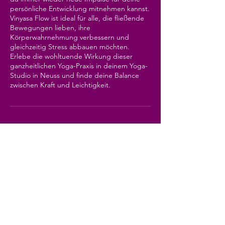
persönliche Entwicklung mitnehmen kannst.
Vinyasa Flow ist ideal für alle, die fließende
Bewegungen lieben, ihre
Körperwahrnehmung verbessern und
gleichzeitig Stress abbauen möchten.
Erlebe die wohltuende Wirkung dieser
ganzheitlichen Yoga-Praxis in deinem Yoga-
Studio in Neuss und finde deine Balance
zwischen Kraft und Leichtigkeit.
Bevorstehende Sessions