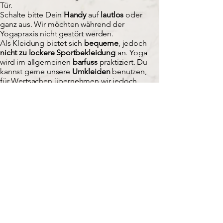
Tür.
Schalte bitte Dein
Handy
auf
lautlos
oder
ganz aus. Wir möchten während der
Yogapraxis nicht gestört werden.
Als Kleidung bietet sich
bequeme
, jedoch
nicht zu lockere Sportbekleidung
an. Yoga
wird im allgemeinen
barfuss
praktiziert. Du
kannst gerne unsere
Umkleiden
benutzen,
für Wertsachen übernehmen wir jedoch
keine Haftung
.
Bitte
bringe ein kleines Handtuch mit
. Wir
stellen Dir gerne Yogamatten sowie andere
Hilfsmittel zur Verfügung. Natürlich kannst du
auch Deine eigene Yogamatte mitbringen.
Gesundheit
All die beschriebenen positiven Effekte
der einzelnen Yogakurse bei uns
können sich nur bei regelmäßiger Praxis
einstellen und sind keineswegs als
Ersatz für die von Deinem
Arzt/Therapeuten empfohlenen