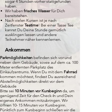
sogar 4 Stunden vorher stattgefunden
haben.
Wir haben
frisches Wasser
für Dich
bereitstehen.
Nach vielen Kursen ist je nach
Zeitfenster
Teatime
! Bei einer Tasse Tee
kannst Du Deine Stunde gemütlich
ausklingen lassen und andere
Teilnehmer näher kennenlernen.
Ankommen
Parkmöglichkeiten
befinden sich vor und
neben dem Gebäude, sowie auf dem ca. 100
Meter entfernten Parkplatz des
Einkaufzentrums. Wenn Du mit dem
Fahrrad
kommen möchtest, findest Du ausreichend
Abstellmöglichkeiten direkt vor dem
Gebäude
Bitte sei
10 Minuten vor Kursbeginn
da, um
genügend Zeit für den Check-In und Dein
eigenes Ankommen mitzubringen. Wir
öffnen 10- 15 Minuten vor Kursbeginn.
Pünktlich zum Kursbeginn schließen wir die