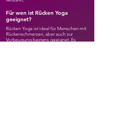
Für wen ist Rücken Yoga
geeignet?
Rücken Yoga ist ideal für Menschen mit
Rückenschmerzen, aber auch zur
Vorbeugung bestens geeignet. Es
eignet sich für:
✔️
Büroangestellte
, die viel sitzen
✔️
Sportler
, die ihre Beweglichkeit
verbessern wollen
✔️
Menschen mit
Bandscheibenproblemen oder
Verspannungen
✔️
Ältere Personen
, die ihre
Rückengesundheit erhalten möchten
Rücken Yoga bei Asanyoga
In unseren Rücken-Yoga-Kursen bieten
wir gezielte Übungen zur Stärkung und
Entlastung der Wirbelsäule an. Unsere